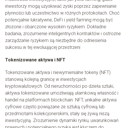
inwestorzy mogą uzyskiwać zyski poprzez zapewnianie
płynności lub uczestnictwo w różnych protokołach. Choć
potencjalnie lukratywne, DeFi i yield farming mogą być
złożone i obarczone wysokim ryzykiem. Dokładne
badania, zrozumienie inteligentnych kontraktów i ostrożne
zarządzanie ryzykiem są niezbędne do odniesienia
sukcesu w tej ewoluującej przestrzeni
Tokenizowane aktywa i NFT
Tokenizowane aktywa i niewymienialne tokeny (NFT)
stanowią kolejną granicę w inwestycjach
kryptowalutowych. Od nieruchomości po dzieła sztuki,
aktywa tokenizowane umożliwiają ułamkową własność i
handel na platformach blockchain. NFT, unikalne aktywa
cyfrowe często powiązane ze sztuką cyfrową lub
przedmiotami kolekcjonerskimi, stały się żywą niszą
inwestycyjną. Zrozumienie dynamiki rynku, uwarunkowań
prawnych i potencjalnego ryzyka jest kluczem do