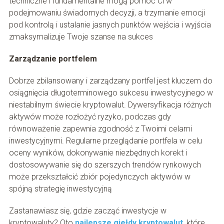
techniczne i fundamentalne mogą pomóc Ci w
podejmowaniu świadomych decyzji, a trzymanie emocji
pod kontrolą i ustalanie jasnych punktów wejścia i wyjścia
zmaksymalizuje Twoje szanse na sukces
Zarządzanie portfelem
Dobrze zbilansowany i zarządzany portfel jest kluczem do
osiągnięcia długoterminowego sukcesu inwestycyjnego w
niestabilnym świecie kryptowalut. Dywersyfikacja różnych
aktywów może rozłożyć ryzyko, podczas gdy
równoważenie zapewnia zgodność z Twoimi celami
inwestycyjnymi. Regularne przeglądanie portfela w celu
oceny wyników, dokonywanie niezbędnych korekt i
dostosowywanie się do szerszych trendów rynkowych
może przekształcić zbiór pojedynczych aktywów w
spójną strategię inwestycyjną
Zastanawiasz się, gdzie zacząć inwestycje w
kryptowaluty? Oto
najlepsze giełdy kryptowalut
, które