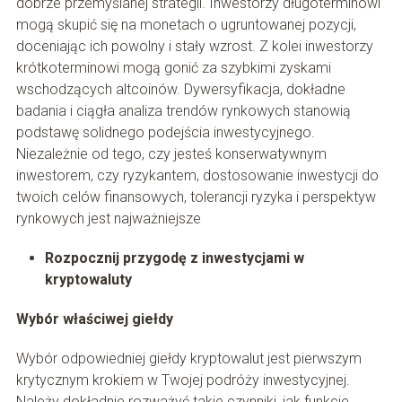
dobrze przemyślanej strategii. Inwestorzy długoterminowi
mogą skupić się na monetach o ugruntowanej pozycji,
doceniając ich powolny i stały wzrost. Z kolei inwestorzy
krótkoterminowi mogą gonić za szybkimi zyskami
wschodzących altcoinów. Dywersyfikacja, dokładne
badania i ciągła analiza trendów rynkowych stanowią
podstawę solidnego podejścia inwestycyjnego.
Niezależnie od tego, czy jesteś konserwatywnym
inwestorem, czy ryzykantem, dostosowanie inwestycji do
twoich celów finansowych, tolerancji ryzyka i perspektyw
rynkowych jest najważniejsze
Rozpocznij przygodę z inwestycjami w
kryptowaluty
Wybór właściwej giełdy
Wybór odpowiedniej giełdy kryptowalut jest pierwszym
krytycznym krokiem w Twojej podróży inwestycyjnej.
Należy dokładnie rozważyć takie czynniki, jak funkcje