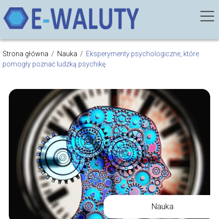
Strona główna
/
Nauka
/
Eksperymenty psychologiczne, które
pomogły poznać ludzką psychikę
Nauka